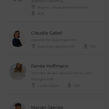
digitales Marketing
Bayern, Deutschland (remote)
60
€
Claudia Gabel
Expertin für Automationen
Bad Kissingen/remote
75
€
Renée Hoffmann
Ich halte dir den Rücken frei für dein
Kerngeschäft
Saarbrücken
45
€
Marian Jaenke