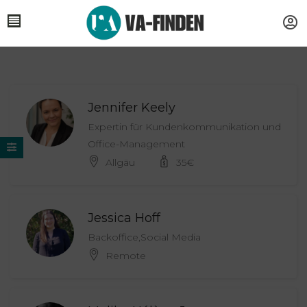
Jennifer Keely
Expertin für Kundenkommunikation und
Office-Management
Allgäu
35
€
Jessica Hoff
Backoffice,Social Media
Remote