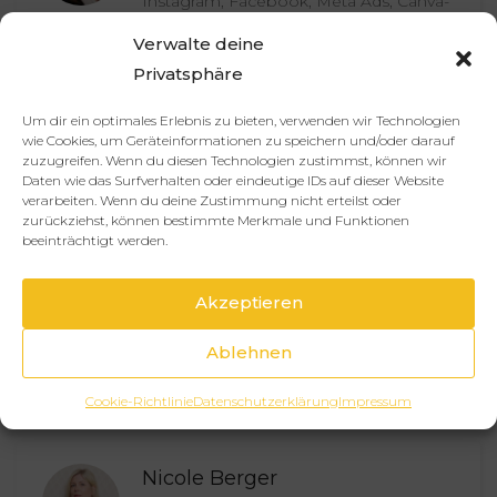
Instagram, Facebook, Meta Ads, Canva-
Design, Copywriting)
Verwalte deine
Ulm, Deutschland
25
€
Privatsphäre
Um dir ein optimales Erlebnis zu bieten, verwenden wir Technologien
wie Cookies, um Geräteinformationen zu speichern und/oder darauf
S. Spirtz
zuzugreifen. Wenn du diesen Technologien zustimmst, können wir
Strategische Businesspartnerin
Daten wie das Surfverhalten oder eindeutige IDs auf dieser Website
verarbeiten. Wenn du deine Zustimmung nicht erteilst oder
Remote
75
€
zurückziehst, können bestimmte Merkmale und Funktionen
beeinträchtigt werden.
Maik Schifferdecker
Akzeptieren
Virtuelle Assistenz | Backoffice &
Ablehnen
administrative Unterstützung
Mannheim
30
€
Cookie-Richtlinie
Datenschutzerklärung
Impressum
Nicole Berger