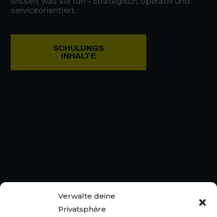
wissen, was sie tun – strategisch, operativ und
serviceorientiert.
SCHULUNGS
INHALTE
Verwalte deine
Privatsphäre