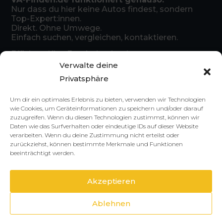
Nur dass du hier keine Autos findest, sondern
Top-Expert:innen.
Direkt. Ohne Umwege.
Einfach suchen, vergleichen, kontaktieren.
Effizient. Klar. Ergebnisorientiert.
Verwalte deine
Privatsphäre
ZEIT BIS ZU
ZEIT DIE DU
ZEIT DIE DU
DEN
BRAUCHST
FÜR DEN
Um dir ein optimales Erlebnis zu bieten, verwenden wir Technologien
ERSTEN
UM EINEN
VERGLEICH
wie Cookies, um Geräteinformationen zu speichern und/oder darauf
BEWERBERN
EINDRUCK
BRAUCHST
zuzugreifen. Wenn du diesen Technologien zustimmst, können wir
ZU
Daten wie das Surfverhalten oder eindeutige IDs auf dieser Website
Umgehend
Anschließend,
GEWINNEN
verarbeiten. Wenn du deine Zustimmung nicht erteilst oder
im Null-Komma-
zurückziehst, können bestimmte Merkmale und Funktionen
Nichts
2-5 Minuten pro
beeinträchtigt werden.
Person, alle
Informationen
klar aufbereitet
Akzeptieren
an einem Ort
Ablehnen