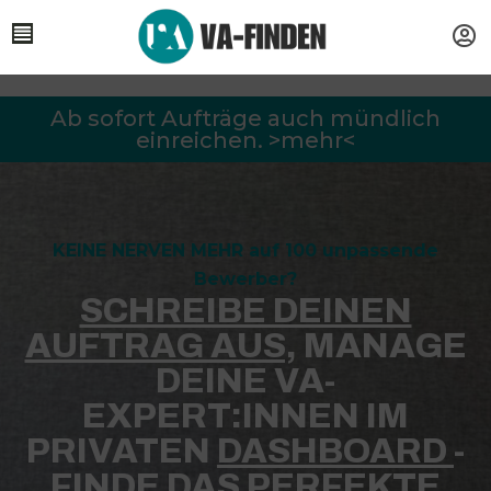
Ab sofort Aufträge auch mündlich
einreichen. >mehr<
KEINE NERVEN MEHR auf 100 unpassende
Bewerber?
SCHREIBE DEINEN
AUFTRAG AUS,
MANAGE
DEINE VA-
EXPERT:INNEN IM
PRIVATEN
DASHBOARD
-
FINDE DAS PERFEKTE