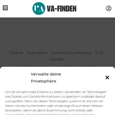
Partner
Impressum
Datenschutzerklärung
AGB
Kontakt
© 2025 va-finden.de – Alle Rechte vorbehalten.
Verwalte deine
Virtuelle Assistenz & Freelancer
Privatsphäre
finden | VA Expert:innenportal
Um dir ein optimales Erlebnis zu bieten, verwenden wir Technologien
wie Cookies, um Geräteinformationen zu speichern und/oder darauf
zuzugreifen. Wenn du diesen Technologien zustimmst, können wir
Daten wie das Surfverhalten oder eindeutige IDs auf dieser Website
verarbeiten. Wenn du deine Zustimmung nicht erteilst oder
zurückziehst, können bestimmte Merkmale und Funktionen