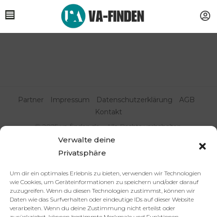
Partner
Impressum
Datenschutzerklärung
AGB
Kontakt
© 2025 va-finden.de – Alle Rechte vorbehalten.
Verwalte deine
Virtuelle Assistenz & Freelancer
Privatsphäre
finden | VA Expert:innenportal
Um dir ein optimales Erlebnis zu bieten, verwenden wir Technologien
wie Cookies, um Geräteinformationen zu speichern und/oder darauf
zuzugreifen. Wenn du diesen Technologien zustimmst, können wir
Daten wie das Surfverhalten oder eindeutige IDs auf dieser Website
verarbeiten. Wenn du deine Zustimmung nicht erteilst oder
zurückziehst, können bestimmte Merkmale und Funktionen