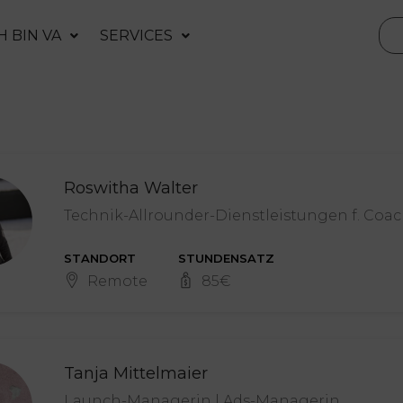
H BIN VA
SERVICES
Roswitha Walter
Technik-Allrounder-Dienstleistungen f. Coac
STANDORT
STUNDENSATZ
Remote
85
€
Tanja Mittelmaier
Launch-Managerin | Ads-Managerin