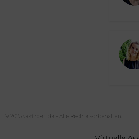
Online Marketing
Podcastmanagement
Projektmanagement /
Projektassistenz
Prozessmanagement
Recherchearbeiten
Recruiting/ Personal
SEO & Marketing
Shopbetreuung / e-Commerce
Social Media Management
© 2025 va-finden.de – Alle Rechte vorbehalten.
Telefonbetreuung
Virtuelle As
Terminmanagement