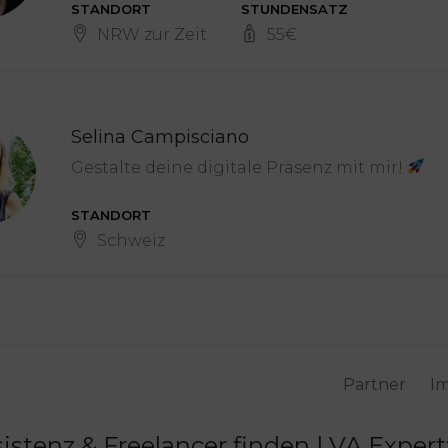
STANDORT
STUNDENSATZ
NRW zur Zeit
55
€
Selina Campisciano
Gestalte deine digitale Präsenz mit mir!
STANDORT
Schweiz
Partner
I
sistenz & Freelancer finden | VA Exper