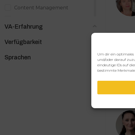
Content Management
Copywriting / Text
VA-Erfahrung
Datenerfassung
Verfügbarkeit
Digitale Produkte
Digitales Marketing
Um dir ein optimales 
Sprachen
und/oder darauf zuzu
E-Mail Marketing
eindeutige IDs auf di
bestimmte Merkmale 
Eventmanagement
Grafik, Bildbearbeitung & Design
Immobilien
Kundensupport
Launchmanagement
Officemanagement / Backoffice