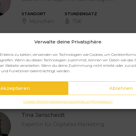
STANDORT
STUNDENSATZ
München
75
€
Verwalte deine Privatsphäre
Anja Zerbe
Erlebnis zu bieten, verwenden wir Technologien wie Cookies, um Geräteinform
greifen. Wenn du diesen Technologien zustimmst, können wir Daten wie das S
Expertin für Webdesign und LinkedIn
eser Website verarbeiten. Wenn du deine Zustimmung nicht erteilst oder zurüc
und Funktionen beeinträchtigt werden.
STUNDENSATZ
75
€
Akzeptieren
Ablehnen
Cookie-Richtlinie
Datenschutzerklärung
Impressum
Tina Janscheidt
Expertin für Digitales Marketing