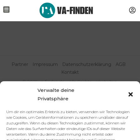
Partner
Impressum
Datenschutzerklärung
AGB
Kontakt
© 2025 va-finden.de – Alle Rechte vorbehalten.
Verwalte deine
Virtuelle Assistenz & Freelancer
Privatsphäre
finden | VA Expert:innenportal
Um dir ein optimales Erlebnis zu bieten, verwenden wir Technologien
wie Cookies, um Geräteinformationen zu speichern und/oder darauf
zuzugreifen. Wenn du diesen Technologien zustimmst, können wir
Daten wie das Surfverhalten oder eindeutige IDs auf dieser Website
verarbeiten. Wenn du deine Zustimmung nicht erteilst oder
zurückziehst, können bestimmte Merkmale und Funktionen