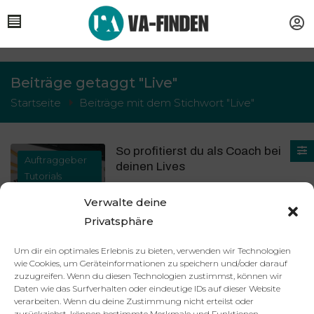
Beiträge getaggt "Live"
Startseite
Beiträge mit dem Stichwort "Live"
So profitierst du als Coach bei
Auftraggeber
deinen Lives
Tutorials
18. Dezember 2023
Verwalte deine
0 Kommentare
Privatsphäre
Mehr lesen
Um dir ein optimales Erlebnis zu bieten, verwenden wir Technologien
wie Cookies, um Geräteinformationen zu speichern und/oder darauf
zuzugreifen. Wenn du diesen Technologien zustimmst, können wir
Daten wie das Surfverhalten oder eindeutige IDs auf dieser Website
verarbeiten. Wenn du deine Zustimmung nicht erteilst oder
Partner
Impressum
Datenschutzerklärung
AGB
zurückziehst, können bestimmte Merkmale und Funktionen