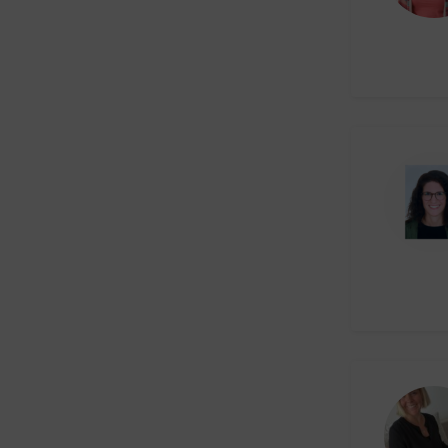
Online Marketing
Podcastmanagement
Projektmanagement /
Projektassistenz
Prozessmanagement
Recherchearbeiten
Recruiting/ Personal
SEO & Marketing
Shopbetreuung / e-Commerce
Social Media Management
Telefonbetreuung
Terminmanagement