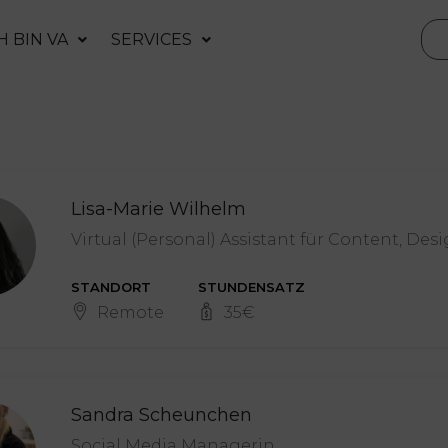
H BIN VA
SERVICES
Lisa-Marie Wilhelm
Virtual (Personal) Assistant für Content, Des
STANDORT
STUNDENSATZ
Remote
35
€
Sandra Scheunchen
Social Media Managerin