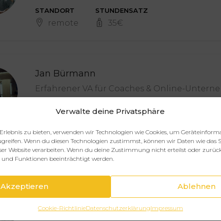
STANDORT
STUNDENSATZ
remote
35
€
Jan Bürmann
Erfahrener VA für Coaches & Online-Unterne
Media, Podcast, E-Mail-Marketing & Technik
Verwalte deine Privatsphäre
STANDORT
STUNDENSATZ
Erlebnis zu bieten, verwenden wir Technologien wie Cookies, um Geräteinform
Remote
40
€
greifen. Wenn du diesen Technologien zustimmst, können wir Daten wie das S
eser Website verarbeiten. Wenn du deine Zustimmung nicht erteilst oder zurüc
und Funktionen beeinträchtigt werden.
Akzeptieren
Ablehnen
Heiko „Axi“ Akstinat
Professioneller Content-Creator und Online
Cookie-Richtlinie
Datenschutzerklärung
Impressum