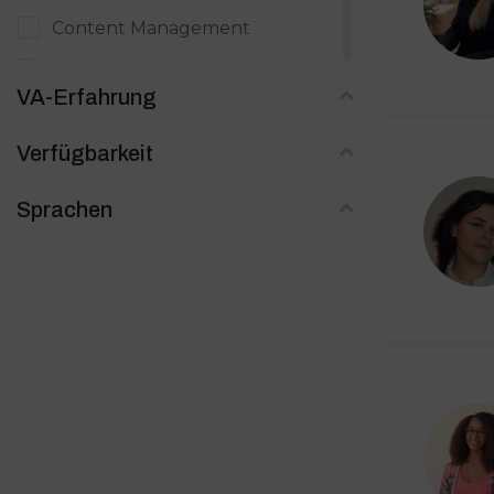
Content Management
Copywriting / Text
VA-Erfahrung
Datenerfassung
Verfügbarkeit
Digitale Produkte
Digitales Marketing
Sprachen
E-Mail Marketing
Eventmanagement
Grafik, Bildbearbeitung & Design
Immobilien
Kundensupport
Launchmanagement
Officemanagement / Backoffice