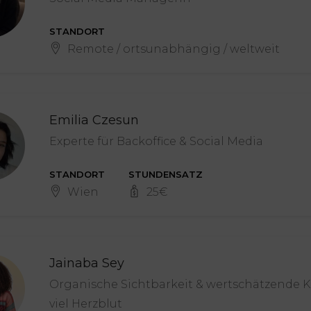
STANDORT
Remote / ortsunabhängig / weltweit
Emilia Czesun
Experte für Backoffice & Social Media
STANDORT
STUNDENSATZ
Wien
25
€
Jainaba Sey
Organische Sichtbarkeit & wertschätzende
viel Herzblut