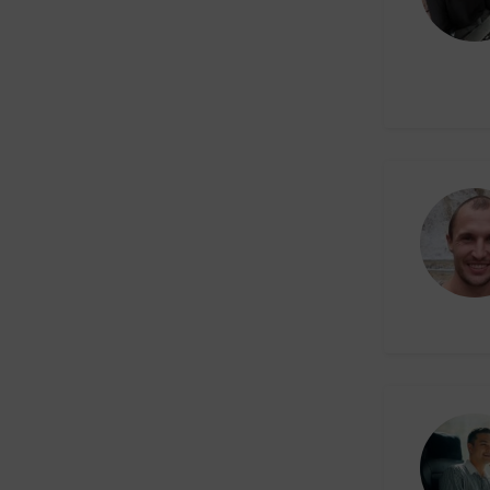
Übersetzungen
Vertrieb & Akquise
Vertriebsinnendienst /
Vertriebsassistenz
Video & Ton
Website-Management