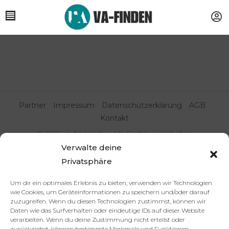
Partner
Impressum
Datenschutzerklärung
AGB
Kontakt
© 2025 va-finden.de – Alle Rechte vorbehalten.
Verwalte deine
Virtuelle Assistenz & Freelancer
Privatsphäre
finden | VA Expert:innenportal
Um dir ein optimales Erlebnis zu bieten, verwenden wir Technologien
wie Cookies, um Geräteinformationen zu speichern und/oder darauf
zuzugreifen. Wenn du diesen Technologien zustimmst, können wir
Daten wie das Surfverhalten oder eindeutige IDs auf dieser Website
verarbeiten. Wenn du deine Zustimmung nicht erteilst oder
zurückziehst, können bestimmte Merkmale und Funktionen