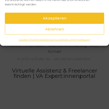
Nam Tran Hai
beeinträchtigt werden.
VIrtueller Assistent -
Prozessoptimierung & Strukturaufbau
Akzeptieren
Augsburg, Deutschland
50
€
Ablehnen
Cookie-Richtlinie
Datenschutzerklärung
Impressum
Partner
Impressum
Datenschutzerklärung
AGB
Kontakt
© 2025 va-finden.de – Alle Rechte vorbehalten.
Virtuelle Assistenz & Freelancer
finden | VA Expert:innenportal