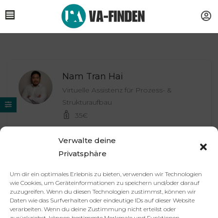
Nam Tran Hai
Virtuelle Assistenz für Prozess- &
Strukturaufbau
35
€
Verwalte deine
Privatsphäre
Nam
Virtuelle Assistenz und Allrounder
Um dir ein optimales Erlebnis zu bieten, verwenden wir Technologien
28
€
wie Cookies, um Geräteinformationen zu speichern und/oder darauf
zuzugreifen. Wenn du diesen Technologien zustimmst, können wir
Daten wie das Surfverhalten oder eindeutige IDs auf dieser Website
verarbeiten. Wenn du deine Zustimmung nicht erteilst oder
zurückziehst, können bestimmte Merkmale und Funktionen