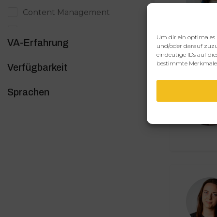
Content Management
Copywriting / Text
Um dir ein optimales 
VA-Erfahrung
und/oder darauf zuzu
Datenerfassung
eindeutige IDs auf di
bestimmte Merkmale 
Verfügbarkeit
Digitale Produkte
Digitales Marketing
Sprachen
E-Mail Marketing
Eventmanagement
Grafik, Bildbearbeitung & Design
Immobilien
Kundensupport
Launchmanagement
Officemanagement / Backoffice