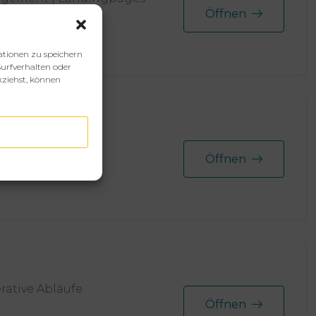
Öffnen
ationen zu speichern
urfverhalten oder
kziehst, können
tgliederbereiche
Öffnen
erative Abläufe
Öffnen