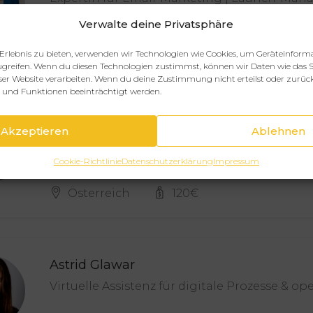
Verwalte deine Privatsphäre
STANDORT
STUNDENSATZ
Offenburg
70
€
Erlebnis zu bieten, verwenden wir Technologien wie Cookies, um Geräteinform
greifen. Wenn du diesen Technologien zustimmst, können wir Daten wie das S
eser Website verarbeiten. Wenn du deine Zustimmung nicht erteilst oder zurüc
und Funktionen beeinträchtigt werden.
Stefanie Maier
Akzeptieren
Ablehnen
Expertin für Webseiten, Onlinekurse und Mi
Cookie-Richtlinie
Datenschutzerklärung
Impressum
STANDORT
STUNDENSATZ
Österreich
120
€
Astrid Glawar
Virtuelle Assistenz für digitale Prozesse & op