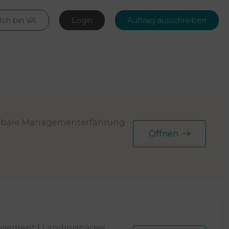
Ich bin VA
Login
Auftrag ausschreiben
 globale Managementerfahrung
Öffnen
nagement | Landingpages