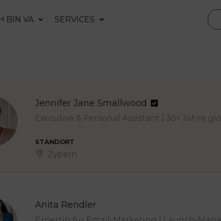
H BIN VA
SERVICES
Jennifer Jane Smallwood
Executive & Personal Assistant | 30+ Jahre
STANDORT
Zypern
Anita Rendler
Expertin für Email-Marketing | Launch-Ma