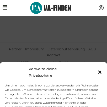
Partner
Impressum
Datenschutzerklärung
AGB
Kontakt
© 2025 va-finden.de – Alle Rechte vorbehalten.
Verwalte deine
Virtuelle Assistenz & Freelancer
Privatsphäre
finden | VA Expert:innenportal
Um dir ein optimales Erlebnis zu bieten, verwenden wir Technologien
wie Cookies, um Geräteinformationen zu speichern und/oder darauf
zuzugreifen. Wenn du diesen Technologien zustimmst, können wir
Daten wie das Surfverhalten oder eindeutige IDs auf dieser Website
verarbeiten. Wenn du deine Zustimmung nicht erteilst oder
zurückziehst, können bestimmte Merkmale und Funktionen