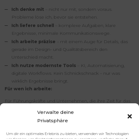
Ich denke mit
– nicht nur mit, sondern voraus.
Probleme löse ich, bevor sie entstehen.
Ich liefere schnell
– komplexe Aufgaben, klare
Ergebnisse, minimale Kommunikationswege.
Ich arbeite präzise
– mit einem Auge für Details, das
gerade im Design- und Qualitätsbereich den
Unterschied macht.
Ich nutze modernste Tools
– KI, Automatisierung,
digitale Workflows. Kein Schnickschnack – nur was
wirklich Ergebnisse bringt.
Für wen ich arbeite:
Für Führungskräfte und Unternehmen, die ihre Zeit für das
Wesentliche brauchen – und wissen, dass echte Entlastung
Verwalte deine
nicht durch Arbeitsmenge entsteht, sondern durch
die
Privatsphäre
richtige Person an der richtigen Stelle.
Um dir ein optimales Erlebnis zu bieten, verwenden wir Technologien
Ich arbeite freiberuflich von Zypern aus – für internationale