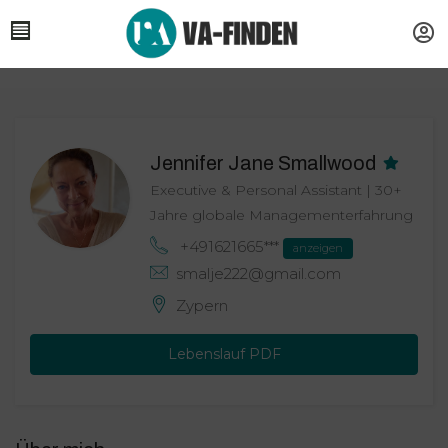
Jennifer Jane Smallwood
Executive & Personal Assistant | 30+
Jahre globale Managementerfahrung
+491621665***
anzeigen
smalje222@gmail.com
Zypern
Lebenslauf PDF