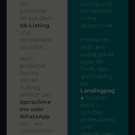
die
Listing und
passende
kontaktiere
VA aus dem
n ihre
VA-Listing
Wunsch-VA.
und
kontaktiere
Erstelle dir
sie sofort.
jetzt dein
aussagekräf
Noch
tiges VA-
einfacher:
Profil, das
Reiche
gleichzeitig
deinen
als
Auftrag
Landingpag
einfach per
e
für dich
Sprrachme
dient –
mo oder
sichtbar,
WhatsApp
professionell
ein – wir
und
übernehme
überzeugen