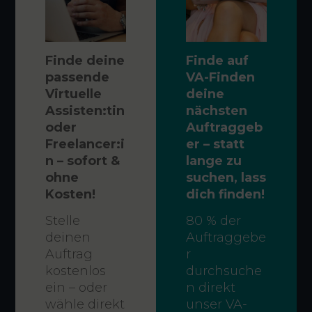
Finde deine
Finde auf
passende
VA-Finden
Virtuelle
deine
Assisten:tin
nächsten
oder
Auftraggeb
Freelancer:i
er – statt
n – sofort &
lange zu
ohne
suchen, lass
Kosten!
dich finden!
Stelle
80 % der
deinen
Auftraggebe
Auftrag
r
kostenlos
durchsuche
ein – oder
n direkt
wähle direkt
unser VA-