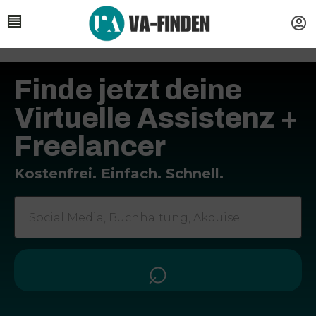
Finde jetzt deine
Virtuelle Assistenz +
Freelancer
Kostenfrei. Einfach. Schnell.
⌕