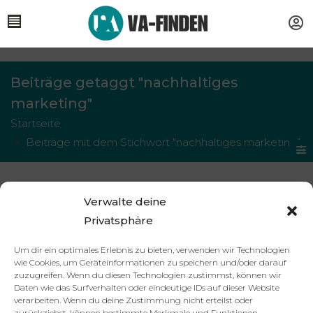
Beiträge getaggt "nachhaltiges
marketing"
Startseite
Beiträge mit dem Stichwort "nachhaltiges marketing"
Nachhaltiges Marketing ohne
Allgemein
Verwalte deine
Social Media: Wie ist das
Privatsphäre
möglich?
16. November 2024
Um dir ein optimales Erlebnis zu bieten, verwenden wir Technologien
0 Kommentare
wie Cookies, um Geräteinformationen zu speichern und/oder darauf
zuzugreifen. Wenn du diesen Technologien zustimmst, können wir
Mehr lesen
Daten wie das Surfverhalten oder eindeutige IDs auf dieser Website
verarbeiten. Wenn du deine Zustimmung nicht erteilst oder
zurückziehst, können bestimmte Merkmale und Funktionen