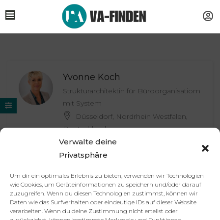
Yvonne Koch
Strukturarchitektin für Büroorganisatiom
mit System
Düsseldorf, Nordrhein Westfalen,
Deutschland
90
€
Verwalte deine
Privatsphäre
Um dir ein optimales Erlebnis zu bieten, verwenden wir Technologien
wie Cookies, um Geräteinformationen zu speichern und/oder darauf
Partner
Impressum
Datenschutzerklärung
AGB
zuzugreifen. Wenn du diesen Technologien zustimmst, können wir
Daten wie das Surfverhalten oder eindeutige IDs auf dieser Website
Kontakt
verarbeiten. Wenn du deine Zustimmung nicht erteilst oder
© 2025 va-finden.de – Alle Rechte vorbehalten.
zurückziehst, können bestimmte Merkmale und Funktionen