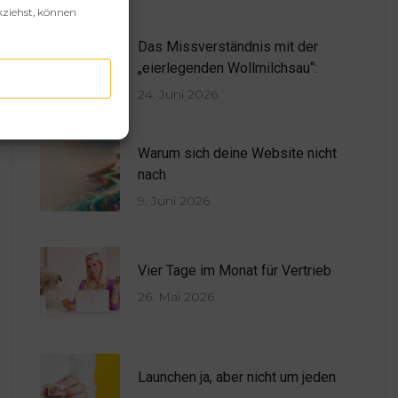
kziehst, können
Das Missverständnis mit der
„eierlegenden Wollmilchsau“:
24. Juni 2026
Warum sich deine Website nicht
nach
9. Juni 2026
Vier Tage im Monat für Vertrieb
26. Mai 2026
Launchen ja, aber nicht um jeden