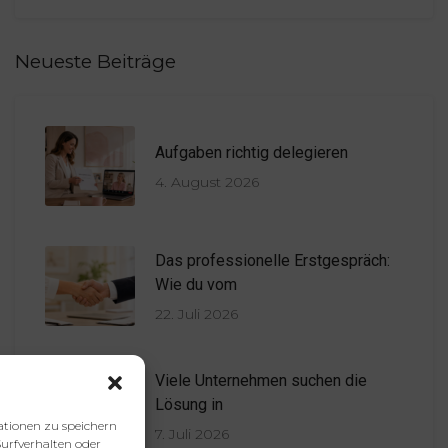
Neueste Beiträge
Aufgaben richtig delegieren
4. August 2026
Das professionelle Erstgespräch:
Wie du vom
22. Juli 2026
Viele Unternehmen suchen die
Lösung in
ationen zu speichern
7. Juli 2026
urfverhalten oder