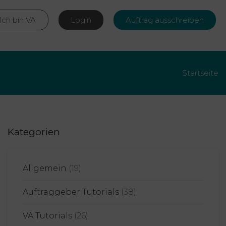
Ich bin VA
Login
Auftrag ausschreiben
Startseite
Kategorien
Allgemein
(19)
Auftraggeber Tutorials
(38)
VA Tutorials
(26)