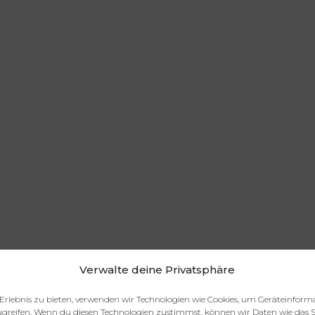
Verwalte deine Privatsphäre
Erlebnis zu bieten, verwenden wir Technologien wie Cookies, um Geräteinform
greifen. Wenn du diesen Technologien zustimmst, können wir Daten wie das S