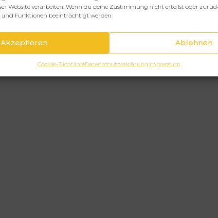
eser Website verarbeiten. Wenn du deine Zustimmung nicht erteilst oder zurüc
und Funktionen beeinträchtigt werden.
Akzeptieren
Ablehnen
Cookie-Richtlinie
Datenschutzerklärung
Impressum