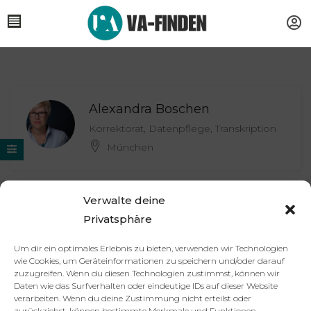
Alexandra Boschen
Korrektorat, Datenpflege, Transkription
München
Verwalte deine
Hannah Dietze | Sunshine VA
Privatsphäre
Podcast und YouTube
Service &
Beratung | Starthilfe | Schnitt
Um dir ein optimales Erlebnis zu bieten, verwenden wir Technologien
Hamburg / remote
wie Cookies, um Geräteinformationen zu speichern und/oder darauf
zuzugreifen. Wenn du diesen Technologien zustimmst, können wir
Daten wie das Surfverhalten oder eindeutige IDs auf dieser Website
verarbeiten. Wenn du deine Zustimmung nicht erteilst oder
zurückziehst, können bestimmte Merkmale und Funktionen