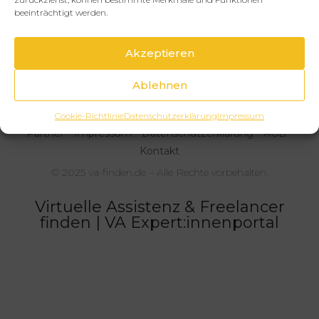
Anne-Katrin Pache-Wilke
beeinträchtigt werden.
Virtuelle Assistentin für Podcast-Service
Burgdorf (Region Hannover)
Akzeptieren
50
€
Ablehnen
Cookie-Richtlinie
Datenschutzerklärung
Impressum
Partner
Impressum
Datenschutzerklärung
AGB
Kontakt
© 2025 va-finden.de – Alle Rechte vorbehalten.
Virtuelle Assistenz & Freelancer
finden | VA Expert:innenportal