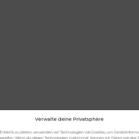
Verwalte deine Privatsphäre
Erlebnis zu bieten, verwenden wir Technologien wie Cookies, um Geräteinform
greifen. Wenn du diesen Technologien zustimmst, können wir Daten wie das S