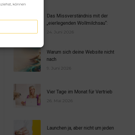
kziehst, können
Das Missverständnis mit der
„eierlegenden Wollmilchsau“:
24. Juni 2026
Warum sich deine Website nicht
nach
9. Juni 2026
Vier Tage im Monat für Vertrieb
26. Mai 2026
Launchen ja, aber nicht um jeden