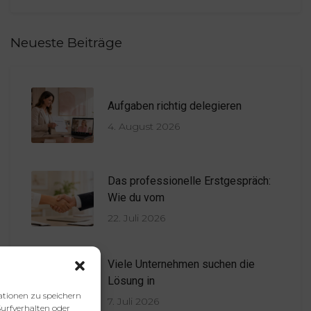
Neueste Beiträge
Aufgaben richtig delegieren
4. August 2026
Das professionelle Erstgespräch:
Wie du vom
22. Juli 2026
Viele Unternehmen suchen die
Lösung in
ationen zu speichern
7. Juli 2026
urfverhalten oder