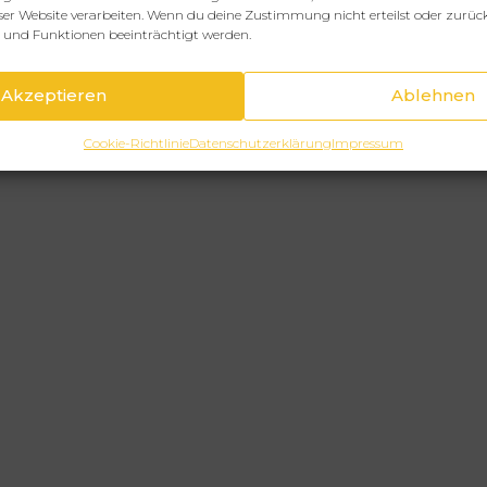
eser Website verarbeiten. Wenn du deine Zustimmung nicht erteilst oder zurüc
und Funktionen beeinträchtigt werden.
Akzeptieren
Ablehnen
Cookie-Richtlinie
Datenschutzerklärung
Impressum