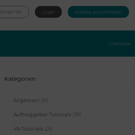
Ich bin VA
Login
Auftrag ausschreiben
Startseite
Kategorien
Allgemein
(19)
Auftraggeber Tutorials
(38)
VA Tutorials
(26)