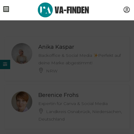
Anika Kaspar
Backoffice & Social Media
Perfekt auf
deine Marke abgestimmt!
NRW
Berenice Frohs
Expertin für Canva & Social Media
Landkreis Osnabrück, Niedersachen,
Deutschland