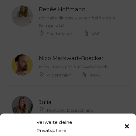
Renée Hoffmann
Ich halte dir den Rücken frei für dein
Kerngeschäft
Saarbrücken
45
€
Nico Markwart-Boecker
Nico | Meta (FB & IG) Ads Coach
Argentinien
100
€
Julia
Rostock, Deutschland
Verwalte deine
Privatsphäre