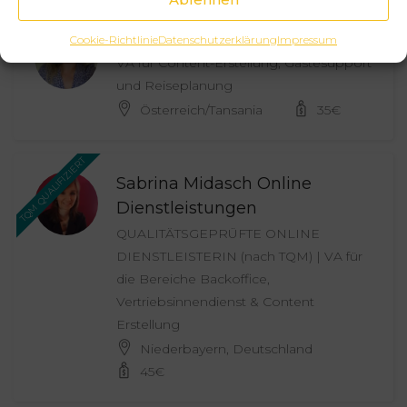
Sabrina Flatz
Cookie-Richtlinie
Datenschutzerklärung
Impressum
VA für Content-Erstellung, Gästesupport
und Reiseplanung
Österreich/Tansania
35
€
TQM QUALIFIZIERT
Sabrina Midasch Online
Dienstleistungen
QUALITÄTSGEPRÜFTE ONLINE
DIENSTLEISTERIN (nach TQM) | VA für
die Bereiche Backoffice,
Vertriebsinnendienst & Content
Erstellung
Niederbayern, Deutschland
45
€