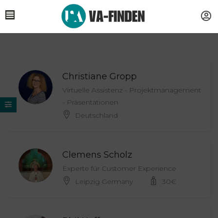
Christiane Gropp
Virtuelle Assistenz - Projektmanagement
- Präsentationen
Deutschland
Clemens Scholz
Experte für Customer Experience
Leipzig Germany
30
€