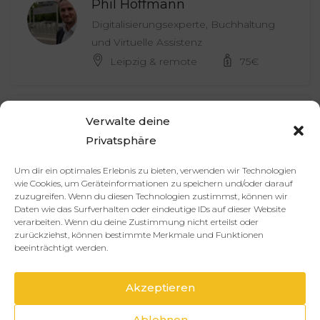
Phil Hoffmann
Digitalisierungsexperte, Buchhaltung
und Virtuelle Assistenz
Leipzig & remote
75
€
Michelle Endres
Verwalte deine
VA für Struktur & Wachstum | Prozesse,
Privatsphäre
Automationen & Social Media
Um dir ein optimales Erlebnis zu bieten, verwenden wir Technologien
Deutschland
35
€
wie Cookies, um Geräteinformationen zu speichern und/oder darauf
zuzugreifen. Wenn du diesen Technologien zustimmst, können wir
Daten wie das Surfverhalten oder eindeutige IDs auf dieser Website
verarbeiten. Wenn du deine Zustimmung nicht erteilst oder
Artjom Schall
zurückziehst, können bestimmte Merkmale und Funktionen
beeinträchtigt werden.
Büroassistenz & Backoffice – Virtuelle
Unterstützung
Akzeptieren
Engelskirchen 51766, Deutschland
Ablehnen