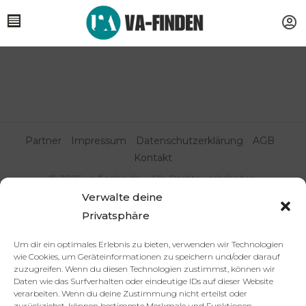
Partner
Impressum
Datenschutzerklärung
AGB
Kontakt
© 2025 va-finden.de – Alle Rechte vorbehalten.
Verwalte deine
Virtuelle Assistenz & Freelancer
Privatsphäre
finden | VA Expert:innenportal
Um dir ein optimales Erlebnis zu bieten, verwenden wir Technologien
wie Cookies, um Geräteinformationen zu speichern und/oder darauf
zuzugreifen. Wenn du diesen Technologien zustimmst, können wir
Daten wie das Surfverhalten oder eindeutige IDs auf dieser Website
verarbeiten. Wenn du deine Zustimmung nicht erteilst oder
zurückziehst, können bestimmte Merkmale und Funktionen