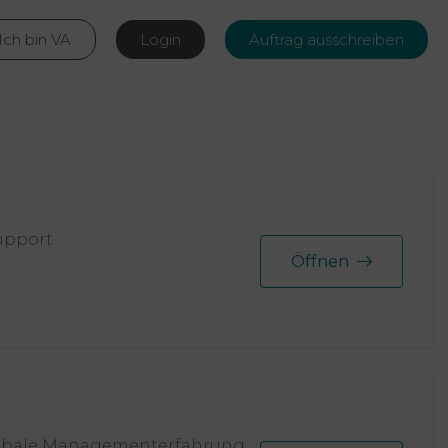
Ich bin VA
Login
Auftrag ausschreiben
upport
Öffnen
 globale Managementerfahrung