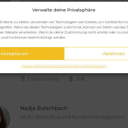
Verwalte deine Privatsphäre
STANDORT
Zypern
Erlebnis zu bieten, verwenden wir Technologien wie Cookies, um Geräteinform
greifen. Wenn du diesen Technologien zustimmst, können wir Daten wie das S
eser Website verarbeiten. Wenn du deine Zustimmung nicht erteilst oder zurüc
und Funktionen beeinträchtigt werden.
Saskia Mesinger
Akzeptieren
Ablehnen
Experte für Projektmanagement, Backoffice
Cookie-Richtlinie
Datenschutzerklärung
Impressum
STANDORT
STUNDENSATZ
Deutschland
50
€
Nadja Butschbach
VA für Backoffice und Kundenmanagement