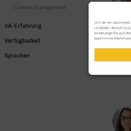
Content Management
Copywriting / Text
Um dir ein optimales 
VA-Erfahrung
und/oder darauf zuzu
Datenerfassung
eindeutige IDs auf di
bestimmte Merkmale 
Verfügbarkeit
Digitale Produkte
Digitales Marketing
Sprachen
E-Mail Marketing
Eventmanagement
Grafik, Bildbearbeitung & Design
Immobilien
Kundensupport
Launchmanagement
Officemanagement / Backoffice