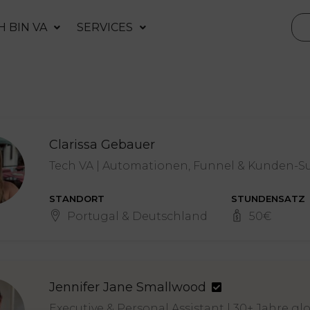
H BIN VA
SERVICES
Clarissa Gebauer
Tech VA | Automationen, Funnel & Kunden-S
STANDORT
STUNDENSATZ
Portugal & Deutschland
50
€
Jennifer Jane Smallwood
Executive & Personal Assistant | 30+ Jahre