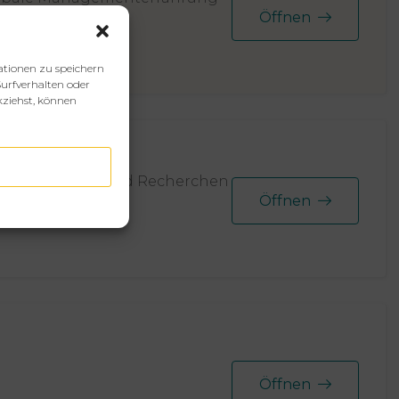
Öffnen
ationen zu speichern
urfverhalten oder
kziehst, können
, Buchhaltung und Recherchen
Öffnen
Öffnen