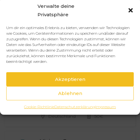
Jutta Bartonek
Verwalte deine
GF-Assistenz | Office Management
Privatsphäre
(Freelance)
Hamburg, DE
Um dir ein optimales Erlebnis zu bieten, verwenden wir Technologien
wie Cookies, um Geräteinformationen zu speichern und/oder darauf
zuzugreifen. Wenn du diesen Technologien zustimmst, können wir
Daten wie das Surfverhalten oder eindeutige IDs auf dieser Website
verarbeiten. Wenn du deine Zustimmung nicht erteilst oder
Annika Uebel
zurückziehst, können bestimmte Merkmale und Funktionen
beeinträchtigt werden.
Nordrhein-Westfalen
40
€
Akzeptieren
Nina Schyschka
Ablehnen
Expertin für Personalthemen, Recruiting
Cookie-Richtlinie
Datenschutzerklärung
Impressum
und Eventmanagement
Deutschland
50
€