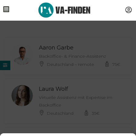
Aaron Garbe
Backoffice- & Finance-Assistenz
Deutschland – remote
75
€
Laura Wolf
Virtuelle Assistenz mit Expertise im
Backoffice
Deutschland
35
€