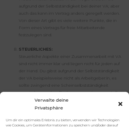
aufgrund der Selbstständigkeit bei deiner VA; aber
auch das kann im Vertrag anders geregelt werden.
Von dieser Art gibt es viele weitere Punkte, die in
Form eines Vertrags für freie Mitarbeitende
festzulegen sind.
STEUERLICHES:
Steuerliche Aspekte einer Zusammenarbeit mit VA
sind nicht immer klar und liegen nicht für jeden auf
der Hand. Du gibst aufgrund der Selbstständigkeit
der VA beispielsweise nicht als Arbeitgeber:in, es
sollte zwingend eine Scheinselbstständigkeit
vermieden werden, Rechnungen müssen gestellt
und auf steuerliche Registrierungen geachtet
Verwalte deine
werden… Leichtfertigkeit ist hier schlichtweg fehl
Privatsphäre
am Platz.
Um dir ein optimales Erlebnis zu bieten, verwenden wir Technologien
wie Cookies, um Geräteinformationen zu speichern und/oder darauf
DATENSCHUTZ UND SICHERHEIT: