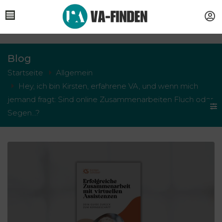
Blog
Startseite
Allgemein
Hey, ich bin Kirsten, erfahrene VA, und wenn mich
jemand fragt: Sind online Zusammenarbeiten Fluch oder
Segen…?