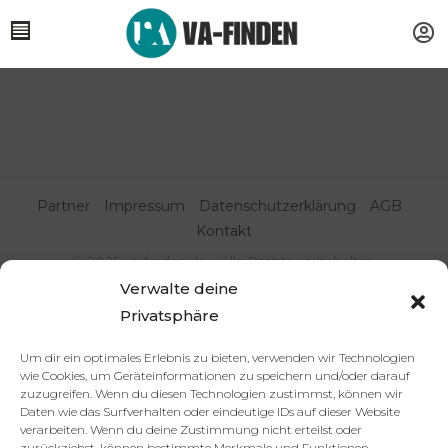
Partner
Impressum
Datenschutzerklärung
AGB
Kontakt
© 2025 va-finden.de – Alle Rechte vorbehalten.
Verwalte deine
Virtuelle Assistenz & Freelancer
Privatsphäre
finden | VA Expert:innenportal
Um dir ein optimales Erlebnis zu bieten, verwenden wir Technologien
wie Cookies, um Geräteinformationen zu speichern und/oder darauf
zuzugreifen. Wenn du diesen Technologien zustimmst, können wir
Daten wie das Surfverhalten oder eindeutige IDs auf dieser Website
verarbeiten. Wenn du deine Zustimmung nicht erteilst oder
zurückziehst, können bestimmte Merkmale und Funktionen