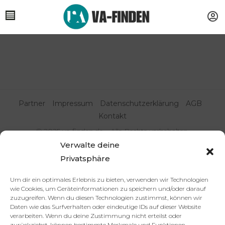
Partner
Impressum
Datenschutzerklärung
AGB
Kontakt
© 2025 va-finden.de – Alle Rechte vorbehalten.
Verwalte deine
Virtuelle Assistenz & Freelancer
Privatsphäre
finden | VA Expert:innenportal
Um dir ein optimales Erlebnis zu bieten, verwenden wir Technologien
wie Cookies, um Geräteinformationen zu speichern und/oder darauf
zuzugreifen. Wenn du diesen Technologien zustimmst, können wir
Daten wie das Surfverhalten oder eindeutige IDs auf dieser Website
verarbeiten. Wenn du deine Zustimmung nicht erteilst oder
zurückziehst, können bestimmte Merkmale und Funktionen