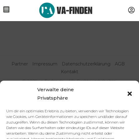
Partner
Impressum
Datenschutzerklärung
AGB
Kontakt
© 2025 va-finden.de – Alle Rechte vorbehalten.
Verwalte deine
Virtuelle Assistenz & Freelancer
Privatsphäre
finden | VA Expert:innenportal
Um dir ein optimales Erlebnis zu bieten, verwenden wir Technologien
wie Cookies, um Geräteinformationen zu speichern und/oder darauf
zuzugreifen. Wenn du diesen Technologien zustimmst, können wir
Daten wie das Surfverhalten oder eindeutige IDs auf dieser Website
verarbeiten. Wenn du deine Zustimmung nicht erteilst oder
zurückziehst, können bestimmte Merkmale und Funktionen