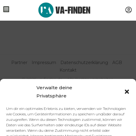
Partner
Impressum
Datenschutzerklärung
AGB
Kontakt
© 2025 va-finden.de – Alle Rechte vorbehalten.
Verwalte deine
Virtuelle Assistenz & Freelancer
Privatsphäre
finden | VA Expert:innenportal
Um dir ein optimales Erlebnis zu bieten, verwenden wir Technologien
wie Cookies, um Geräteinformationen zu speichern und/oder darauf
zuzugreifen. Wenn du diesen Technologien zustimmst, können wir
Daten wie das Surfverhalten oder eindeutige IDs auf dieser Website
verarbeiten. Wenn du deine Zustimmung nicht erteilst oder
zurückziehst, können bestimmte Merkmale und Funktionen