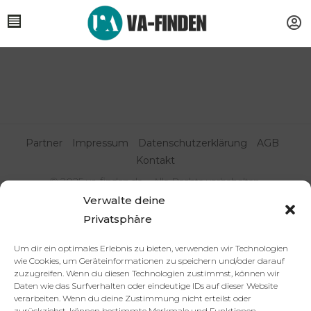
Partner
Impressum
Datenschutzerklärung
AGB
Kontakt
© 2025 va-finden.de – Alle Rechte vorbehalten.
Verwalte deine
Virtuelle Assistenz & Freelancer
Privatsphäre
finden | VA Expert:innenportal
Um dir ein optimales Erlebnis zu bieten, verwenden wir Technologien
wie Cookies, um Geräteinformationen zu speichern und/oder darauf
zuzugreifen. Wenn du diesen Technologien zustimmst, können wir
Daten wie das Surfverhalten oder eindeutige IDs auf dieser Website
verarbeiten. Wenn du deine Zustimmung nicht erteilst oder
zurückziehst, können bestimmte Merkmale und Funktionen