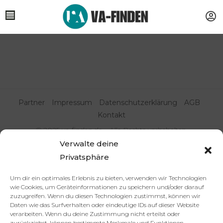
Partner
Impressum
Datenschutzerklärung
AGB
Kontakt
© 2025 va-finden.de – Alle Rechte vorbehalten.
Verwalte deine
Virtuelle Assistenz & Freelancer
Privatsphäre
finden | VA Expert:innenportal
Um dir ein optimales Erlebnis zu bieten, verwenden wir Technologien
wie Cookies, um Geräteinformationen zu speichern und/oder darauf
zuzugreifen. Wenn du diesen Technologien zustimmst, können wir
Daten wie das Surfverhalten oder eindeutige IDs auf dieser Website
verarbeiten. Wenn du deine Zustimmung nicht erteilst oder
zurückziehst, können bestimmte Merkmale und Funktionen