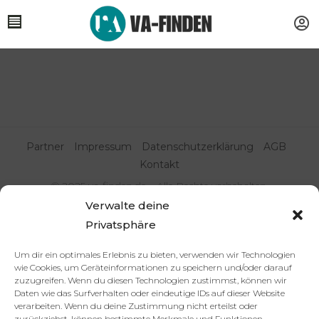
Partner
Impressum
Datenschutzerklärung
AGB
Kontakt
© 2025 va-finden.de – Alle Rechte vorbehalten.
Verwalte deine
Virtuelle Assistenz & Freelancer
Privatsphäre
finden | VA Expert:innenportal
Um dir ein optimales Erlebnis zu bieten, verwenden wir Technologien
wie Cookies, um Geräteinformationen zu speichern und/oder darauf
zuzugreifen. Wenn du diesen Technologien zustimmst, können wir
Daten wie das Surfverhalten oder eindeutige IDs auf dieser Website
verarbeiten. Wenn du deine Zustimmung nicht erteilst oder
zurückziehst, können bestimmte Merkmale und Funktionen