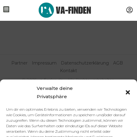
Partner
Impressum
Datenschutzerklärung
AGB
Kontakt
© 2025 va-finden.de – Alle Rechte vorbehalten.
Verwalte deine
Virtuelle Assistenz & Freelancer
Privatsphäre
finden | VA Expert:innenportal
Um dir ein optimales Erlebnis zu bieten, verwenden wir Technologien
wie Cookies, um Geräteinformationen zu speichern und/oder darauf
zuzugreifen. Wenn du diesen Technologien zustimmst, können wir
Daten wie das Surfverhalten oder eindeutige IDs auf dieser Website
verarbeiten. Wenn du deine Zustimmung nicht erteilst oder
zurückziehst, können bestimmte Merkmale und Funktionen