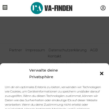
Partner
Impressum
Datenschutzerklärung
AGB
Kontakt
© 2025 va-finden.de – Alle Rechte vorbehalten.
Verwalte deine
Virtuelle Assistenz & Freelancer
Privatsphäre
finden | VA Expert:innenportal
Um dir ein optimales Erlebnis zu bieten, verwenden wir Technologien
wie Cookies, um Geräteinformationen zu speichern und/oder darauf
zuzugreifen. Wenn du diesen Technologien zustimmst, können wir
Daten wie das Surfverhalten oder eindeutige IDs auf dieser Website
verarbeiten. Wenn du deine Zustimmung nicht erteilst oder
zurückziehst, können bestimmte Merkmale und Funktionen