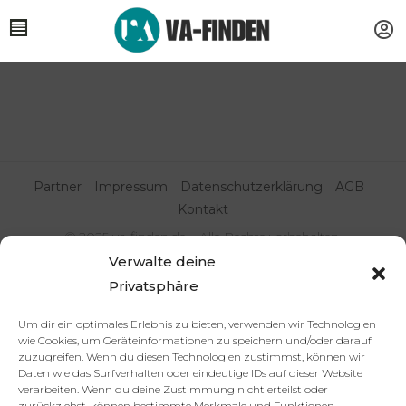
Partner
Impressum
Datenschutzerklärung
AGB
Kontakt
© 2025 va-finden.de – Alle Rechte vorbehalten.
Verwalte deine
Virtuelle Assistenz & Freelancer
Privatsphäre
finden | VA Expert:innenportal
Um dir ein optimales Erlebnis zu bieten, verwenden wir Technologien
wie Cookies, um Geräteinformationen zu speichern und/oder darauf
zuzugreifen. Wenn du diesen Technologien zustimmst, können wir
Daten wie das Surfverhalten oder eindeutige IDs auf dieser Website
verarbeiten. Wenn du deine Zustimmung nicht erteilst oder
zurückziehst, können bestimmte Merkmale und Funktionen