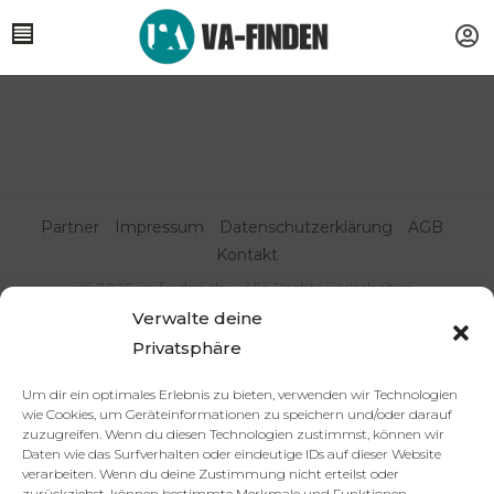
Partner
Impressum
Datenschutzerklärung
AGB
Kontakt
© 2025 va-finden.de – Alle Rechte vorbehalten.
Verwalte deine
Virtuelle Assistenz & Freelancer
Privatsphäre
finden | VA Expert:innenportal
Um dir ein optimales Erlebnis zu bieten, verwenden wir Technologien
wie Cookies, um Geräteinformationen zu speichern und/oder darauf
zuzugreifen. Wenn du diesen Technologien zustimmst, können wir
Daten wie das Surfverhalten oder eindeutige IDs auf dieser Website
verarbeiten. Wenn du deine Zustimmung nicht erteilst oder
zurückziehst, können bestimmte Merkmale und Funktionen