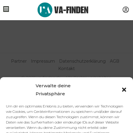
Partner
Impressum
Datenschutzerklärung
AGB
Kontakt
© 2025 va-finden.de – Alle Rechte vorbehalten.
Verwalte deine
Virtuelle Assistenz & Freelancer
Privatsphäre
finden | VA Expert:innenportal
Um dir ein optimales Erlebnis zu bieten, verwenden wir Technologien
wie Cookies, um Geräteinformationen zu speichern und/oder darauf
zuzugreifen. Wenn du diesen Technologien zustimmst, können wir
Daten wie das Surfverhalten oder eindeutige IDs auf dieser Website
verarbeiten. Wenn du deine Zustimmung nicht erteilst oder
zurückziehst, können bestimmte Merkmale und Funktionen