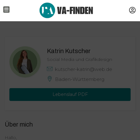
Katrin Kutscher
Social Media und Grafikdesign
kutscher-katrin@web.de
Baden-Württemberg
Lebenslauf PDF
Über mich
Hallo,