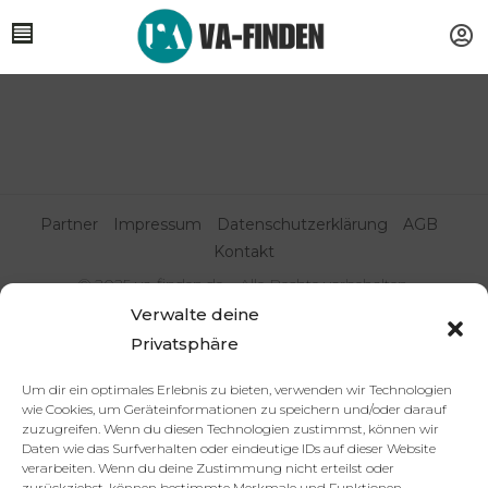
Partner
Impressum
Datenschutzerklärung
AGB
Kontakt
© 2025 va-finden.de – Alle Rechte vorbehalten.
Verwalte deine
Virtuelle Assistenz & Freelancer
Privatsphäre
finden | VA Expert:innenportal
Um dir ein optimales Erlebnis zu bieten, verwenden wir Technologien
wie Cookies, um Geräteinformationen zu speichern und/oder darauf
zuzugreifen. Wenn du diesen Technologien zustimmst, können wir
Daten wie das Surfverhalten oder eindeutige IDs auf dieser Website
verarbeiten. Wenn du deine Zustimmung nicht erteilst oder
zurückziehst, können bestimmte Merkmale und Funktionen