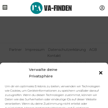
Partner
Impressum
Datenschutzerklärung
AGB
Kontakt
© 2025 va-finden.de – Alle Rechte vorbehalten.
Verwalte deine
Virtuelle Assistenz & Freelancer
Privatsphäre
finden | VA Expert:innenportal
Um dir ein optimales Erlebnis zu bieten, verwenden wir Technologien
wie Cookies, um Geräteinformationen zu speichern und/oder darauf
zuzugreifen. Wenn du diesen Technologien zustimmst, können wir
Daten wie das Surfverhalten oder eindeutige IDs auf dieser Website
verarbeiten. Wenn du deine Zustimmung nicht erteilst oder
zurückziehst, können bestimmte Merkmale und Funktionen