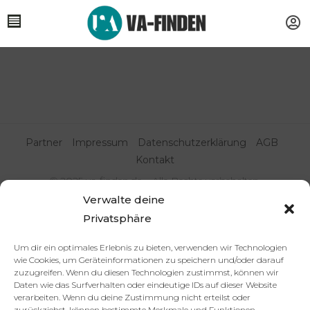
Partner
Impressum
Datenschutzerklärung
AGB
Kontakt
© 2025 va-finden.de – Alle Rechte vorbehalten.
Verwalte deine
Virtuelle Assistenz & Freelancer
Privatsphäre
finden | VA Expert:innenportal
Um dir ein optimales Erlebnis zu bieten, verwenden wir Technologien
wie Cookies, um Geräteinformationen zu speichern und/oder darauf
zuzugreifen. Wenn du diesen Technologien zustimmst, können wir
Daten wie das Surfverhalten oder eindeutige IDs auf dieser Website
verarbeiten. Wenn du deine Zustimmung nicht erteilst oder
zurückziehst, können bestimmte Merkmale und Funktionen