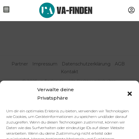
Partner
Impressum
Datenschutzerklärung
AGB
Kontakt
© 2025 va-finden.de – Alle Rechte vorbehalten.
Verwalte deine
Virtuelle Assistenz & Freelancer
Privatsphäre
finden | VA Expert:innenportal
Um dir ein optimales Erlebnis zu bieten, verwenden wir Technologien
wie Cookies, um Geräteinformationen zu speichern und/oder darauf
zuzugreifen. Wenn du diesen Technologien zustimmst, können wir
Daten wie das Surfverhalten oder eindeutige IDs auf dieser Website
verarbeiten. Wenn du deine Zustimmung nicht erteilst oder
zurückziehst, können bestimmte Merkmale und Funktionen