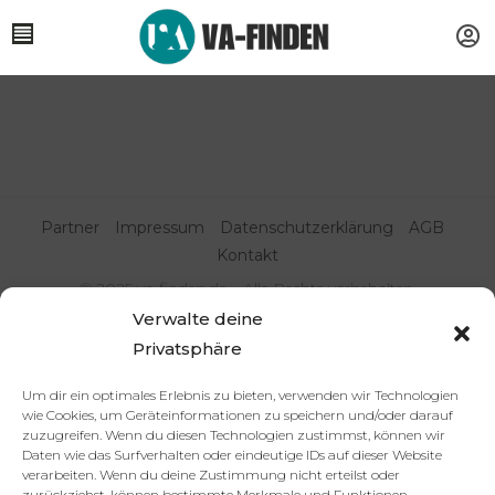
Partner
Impressum
Datenschutzerklärung
AGB
Kontakt
© 2025 va-finden.de – Alle Rechte vorbehalten.
Verwalte deine
Virtuelle Assistenz & Freelancer
Privatsphäre
finden | VA Expert:innenportal
Um dir ein optimales Erlebnis zu bieten, verwenden wir Technologien
wie Cookies, um Geräteinformationen zu speichern und/oder darauf
zuzugreifen. Wenn du diesen Technologien zustimmst, können wir
Daten wie das Surfverhalten oder eindeutige IDs auf dieser Website
verarbeiten. Wenn du deine Zustimmung nicht erteilst oder
zurückziehst, können bestimmte Merkmale und Funktionen