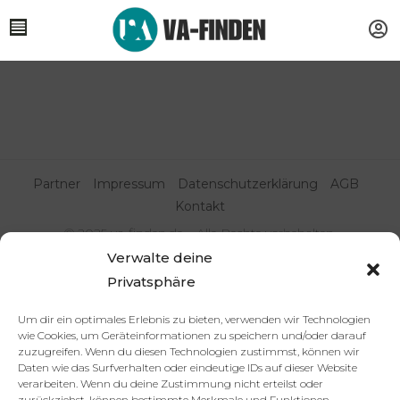
Partner
Impressum
Datenschutzerklärung
AGB
Kontakt
© 2025 va-finden.de – Alle Rechte vorbehalten.
Verwalte deine
Virtuelle Assistenz & Freelancer
Privatsphäre
finden | VA Expert:innenportal
Um dir ein optimales Erlebnis zu bieten, verwenden wir Technologien
wie Cookies, um Geräteinformationen zu speichern und/oder darauf
zuzugreifen. Wenn du diesen Technologien zustimmst, können wir
Daten wie das Surfverhalten oder eindeutige IDs auf dieser Website
verarbeiten. Wenn du deine Zustimmung nicht erteilst oder
zurückziehst, können bestimmte Merkmale und Funktionen