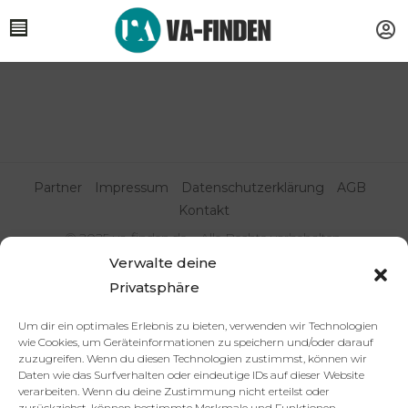
Partner
Impressum
Datenschutzerklärung
AGB
Kontakt
© 2025 va-finden.de – Alle Rechte vorbehalten.
Verwalte deine
Virtuelle Assistenz & Freelancer
Privatsphäre
finden | VA Expert:innenportal
Um dir ein optimales Erlebnis zu bieten, verwenden wir Technologien
wie Cookies, um Geräteinformationen zu speichern und/oder darauf
zuzugreifen. Wenn du diesen Technologien zustimmst, können wir
Daten wie das Surfverhalten oder eindeutige IDs auf dieser Website
verarbeiten. Wenn du deine Zustimmung nicht erteilst oder
zurückziehst, können bestimmte Merkmale und Funktionen