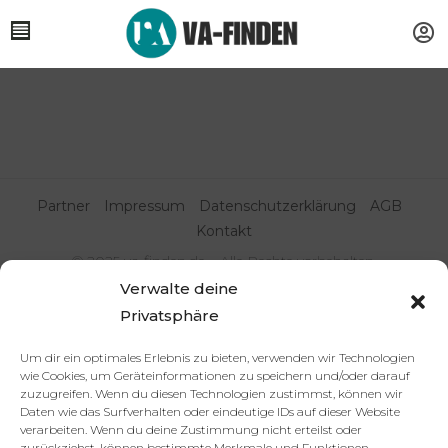
Partner
Impressum
Datenschutzerklärung
AGB
Kontakt
© 2025 va-finden.de – Alle Rechte vorbehalten.
Verwalte deine
Virtuelle Assistenz & Freelancer
Privatsphäre
finden | VA Expert:innenportal
Um dir ein optimales Erlebnis zu bieten, verwenden wir Technologien
wie Cookies, um Geräteinformationen zu speichern und/oder darauf
zuzugreifen. Wenn du diesen Technologien zustimmst, können wir
Daten wie das Surfverhalten oder eindeutige IDs auf dieser Website
verarbeiten. Wenn du deine Zustimmung nicht erteilst oder
zurückziehst, können bestimmte Merkmale und Funktionen