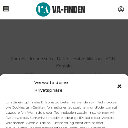
Partner
Impressum
Datenschutzerklärung
AGB
Kontakt
© 2025 va-finden.de – Alle Rechte vorbehalten.
Verwalte deine
Virtuelle Assistenz & Freelancer
Privatsphäre
finden | VA Expert:innenportal
Um dir ein optimales Erlebnis zu bieten, verwenden wir Technologien
wie Cookies, um Geräteinformationen zu speichern und/oder darauf
zuzugreifen. Wenn du diesen Technologien zustimmst, können wir
Daten wie das Surfverhalten oder eindeutige IDs auf dieser Website
verarbeiten. Wenn du deine Zustimmung nicht erteilst oder
zurückziehst, können bestimmte Merkmale und Funktionen