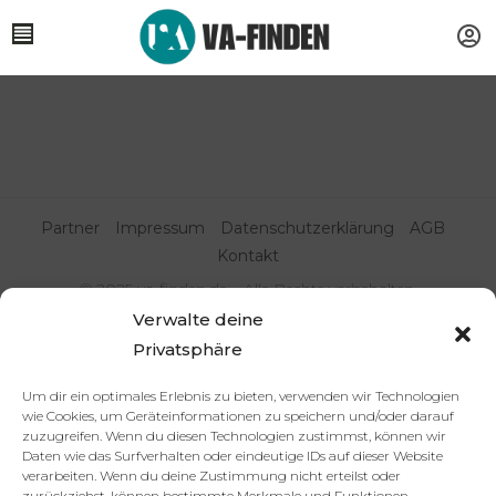
Partner
Impressum
Datenschutzerklärung
AGB
Kontakt
© 2025 va-finden.de – Alle Rechte vorbehalten.
Verwalte deine
Virtuelle Assistenz & Freelancer
Privatsphäre
finden | VA Expert:innenportal
Um dir ein optimales Erlebnis zu bieten, verwenden wir Technologien
wie Cookies, um Geräteinformationen zu speichern und/oder darauf
zuzugreifen. Wenn du diesen Technologien zustimmst, können wir
Daten wie das Surfverhalten oder eindeutige IDs auf dieser Website
verarbeiten. Wenn du deine Zustimmung nicht erteilst oder
zurückziehst, können bestimmte Merkmale und Funktionen