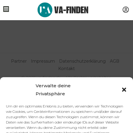
Partner
Impressum
Datenschutzerklärung
AGB
Kontakt
© 2025 va-finden.de – Alle Rechte vorbehalten.
Verwalte deine
Virtuelle Assistenz & Freelancer
Privatsphäre
finden | VA Expert:innenportal
Um dir ein optimales Erlebnis zu bieten, verwenden wir Technologien
wie Cookies, um Geräteinformationen zu speichern und/oder darauf
zuzugreifen. Wenn du diesen Technologien zustimmst, können wir
Daten wie das Surfverhalten oder eindeutige IDs auf dieser Website
verarbeiten. Wenn du deine Zustimmung nicht erteilst oder
zurückziehst, können bestimmte Merkmale und Funktionen